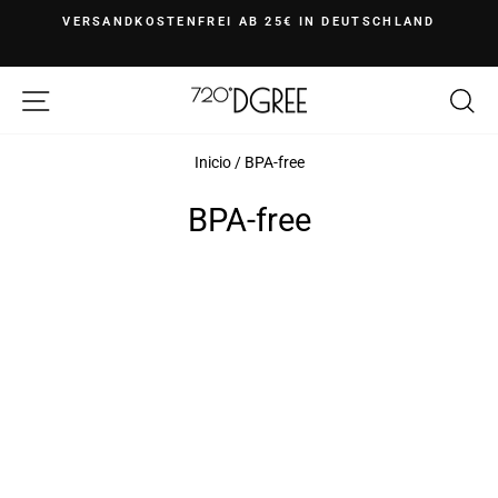
Ir
VERSANDKOSTENFREI AB 25€ IN DEUTSCHLAND
{{currency}}{{discount}} undefined
directamente
diapositivas
al
View Cart
pausa
Navegación
B
contenido
Inicio
/
BPA-free
BPA-free