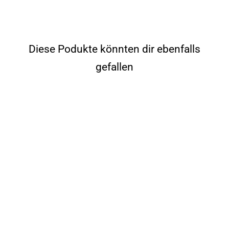
Facebook
Pinterest
Diese Podukte könnten dir ebenfalls
gefallen
OUTLET noLimit | Isolier
Trinkflasche aus Edelstahl
inkl. Sportdeckel
7
Bewertungen
De 25,97€