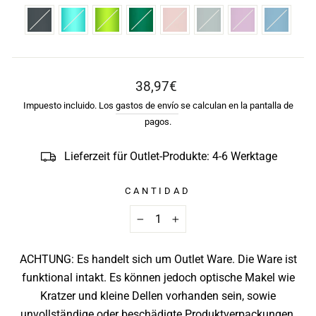
Precio
38,97€
habitual
Impuesto incluido. Los
gastos de envío
se calculan en la pantalla de
pagos.
Lieferzeit für Outlet-Produkte: 4-6 Werktage
CANTIDAD
−
+
ACHTUNG: Es handelt sich um Outlet Ware. Die Ware ist
funktional intakt. Es können jedoch optische Makel wie
Kratzer und kleine Dellen vorhanden sein, sowie
unvollständige oder beschädigte Produktverpackungen.