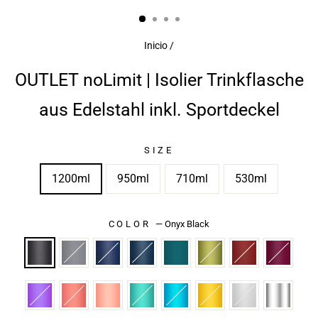
(ESC)
Inicio
/
OUTLET noLimit | Isolier Trinkflasche
aus Edelstahl inkl. Sportdeckel
SIZE
1200ml
950ml
710ml
530ml
COLOR
—
Onyx Black