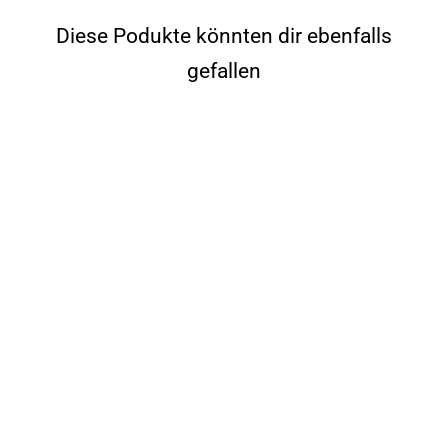
Diese Podukte könnten dir ebenfalls
gefallen
OUTLET uberBottle
Trinkflasche Tracker und
Motive | softTouch Sieb
1 Bewertung
21,97€