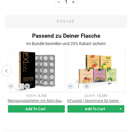
−
+
ÉPUISÉ
Passend zu Deiner Flasche
Im Bundle bestellen und 20% Rabatt sichern
10,97€
8,78€
22,97€
18,38€
Reinigungsperlen aus Edelstahl (1000 beads)
Reinigungstabletten mit Aktiv-Sauerstoff (20 pieces)
InFuuzed | Geschmack für kaltes Wasser
Add To Cart
Add To Cart