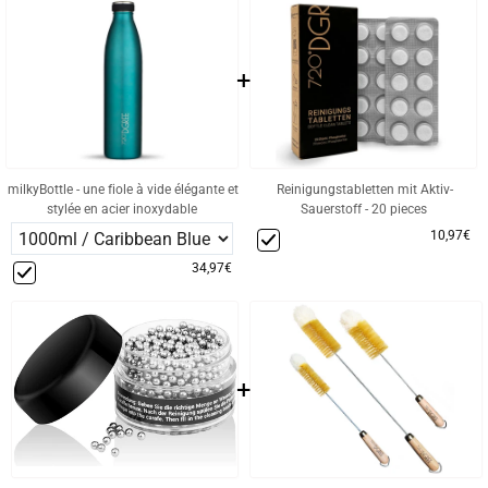
+
milkyBottle - une fiole à vide élégante et
Reinigungstabletten mit Aktiv-
stylée en acier inoxydable
Sauerstoff - 20 pieces
10,97€
34,97€
+