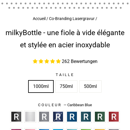
(ESC)
Accueil
/
Co-Branding Lasergravur
/
milkyBottle - une fiole à vide élégante
et stylée en acier inoxydable
262 Bewertungen
TAILLE
1000ml
750ml
500ml
COULEUR
—
Caribbean Blue