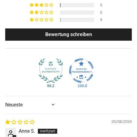
5
0
9
Bewertung schreiben
99.2
100.0
SORT BY
05/08/2026
Anne S.