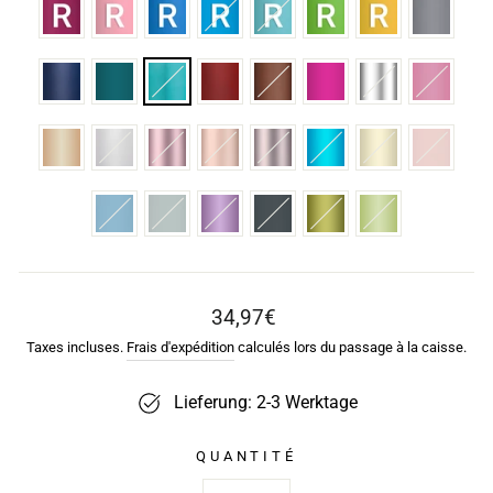
Prix
34,97€
régulier
Taxes incluses.
Frais d'expédition
calculés lors du passage à la caisse.
Lieferung: 2-3 Werktage
QUANTITÉ