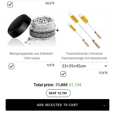
34,97€
+
Reinigungsperlen aus Edelstahl -
Flaschenbürste | Universal
1000 beads
Flaschenreiniger mit Naturborste
9,97€
15,97€
Total price:
71,88€
61,10€
SAVE 10,78€
ADD SELECTED TO CART