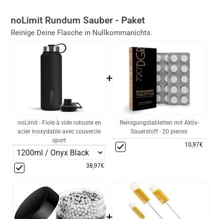
noLimit Rundum Sauber - Paket
Reinige Deine Flasche in Nullkommanichts.
+
noLimit - Fiole à vide robuste en
Reinigungstabletten mit Aktiv-
acier inoxydable avec couvercle
Sauerstoff - 20 pieces
sport
10,97€
38,97€
+