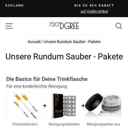
Passer
BIS ZU 40% RABATT
{{currency}}{{discount}} discount
au
granted
auf Outlet-Artikel
Diaporama
contenu
Pause
Navigation
R
View Cart
continue shopping
Accueil
/
Unsere Rundum Sauber - Pakete
Unsere Rundum Sauber - Pakete
Die Basics für Deine Trinkflasche
Für eine kinderleichte Reinigung
+
+
Reinigungstabletten
Flaschenbürste |
Reinigungsperlen aus