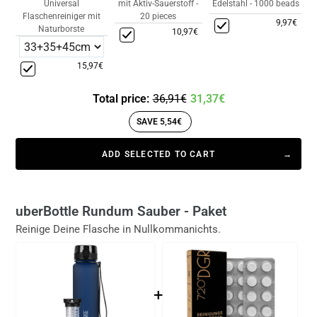
mit Aktiv-Sauerstoff -
Universal
Edelstahl - 1000 beads
20 pieces
Flaschenreiniger mit
9,97€
Naturborste
10,97€
15,97€
Total price:
36,91€
31,37€
SAVE 5,54€
ADD SELECTED TO CART
uberBottle Rundum Sauber - Paket
Reinige Deine Flasche in Nullkommanichts.
+