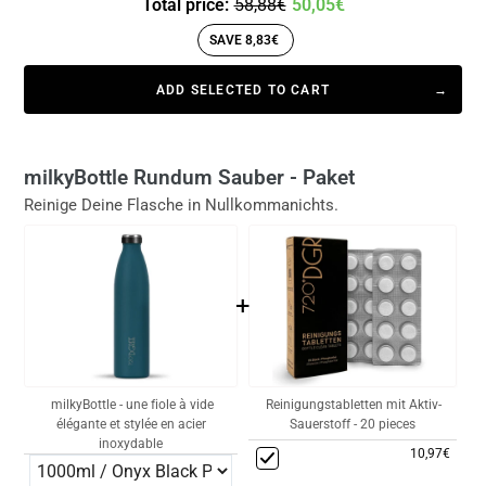
Total price:
58,88€
50,05€
SAVE 8,83€
ADD SELECTED TO CART
milkyBottle Rundum Sauber - Paket
Reinige Deine Flasche in Nullkommanichts.
+
milkyBottle - une fiole à vide
Reinigungstabletten mit Aktiv-
élégante et stylée en acier
Sauerstoff - 20 pieces
inoxydable
10,97€