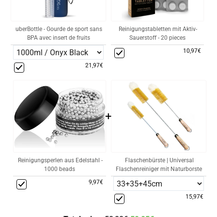
uberBottle - Gourde de sport sans
Reinigungstabletten mit Aktiv-
BPA avec insert de fruits
Sauerstoff - 20 pieces
10,97€
21,97€
+
Reinigungsperlen aus Edelstahl -
Flaschenbürste | Universal
1000 beads
Flaschenreiniger mit Naturborste
9,97€
15,97€