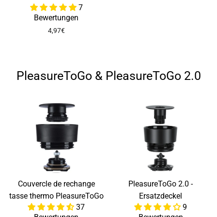
7
Bewertungen
4,97€
PleasureToGo & PleasureToGo 2.0
Couvercle de rechange
PleasureToGo 2.0 -
tasse thermo PleasureToGo
Ersatzdeckel
37
9