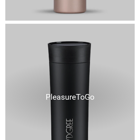
PleasureToGo