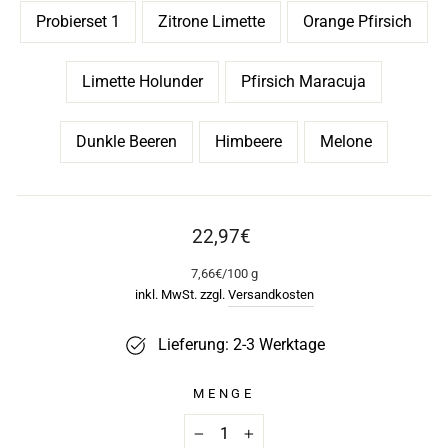
Probierset 1
Zitrone Limette
Orange Pfirsich
Limette Holunder
Pfirsich Maracuja
Dunkle Beeren
Himbeere
Melone
Normaler
22,97€
Preis
7,66€
/
100 g
inkl. MwSt. zzgl.
Versandkosten
Lieferung: 2-3 Werktage
MENGE
−
+