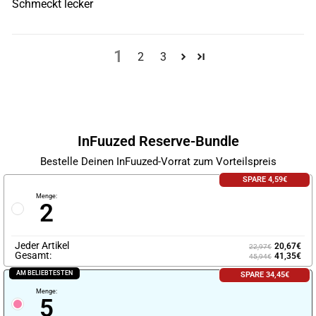
Schmeckt lecker
1
2
3
InFuuzed Reserve-Bundle
Bestelle Deinen InFuuzed-Vorrat zum Vorteilspreis
SPARE 4,59€
Menge:
2
Jeder Artikel
20,67€
22,97€
Gesamt:
41,35€
45,94€
AM BELIEBTESTEN
SPARE 34,45€
Menge:
5