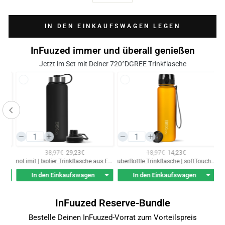
IN DEN EINKAUFSWAGEN LEGEN
InFuuzed immer und überall genießen
Jetzt im Set mit Deiner 720°DGREE Trinkflasche
38,97€
29,23€
18,97€
14,23€
milkyBottle | Elegante & stylische Isolierflasche aus Edelstahl
noLimit | Isolier Trinkflasche aus Edelstahl inkl. Sportdeckel
uberBottle Trinkflasche | softTouch Sieb
In den Einkaufswagen
In den Einkaufswagen
InFuuzed Reserve-Bundle
Bestelle Deinen InFuuzed-Vorrat zum Vorteilspreis