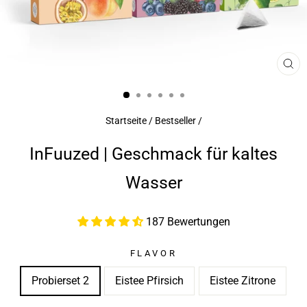
SCH
ES
Startseite
/
Bestseller
/
InFuuzed | Geschmack für kaltes
Wasser
187 Bewertungen
FLAVOR
Probierset 2
Eistee Pfirsich
Eistee Zitrone