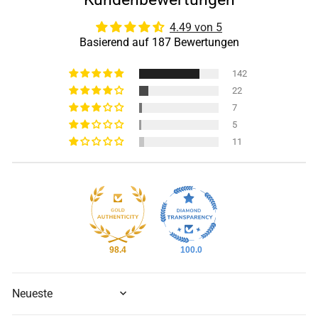
4.49 von 5
Basierend auf 187 Bewertungen
142
22
7
5
11
98.4
100.0
SORT BY