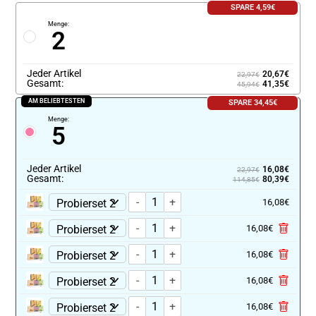
SPARE 4,59€
Menge:
2
Jeder Artikel
20,67€
22,97€
Gesamt:
41,35€
45,94€
AM BELIEBTESTEN
SPARE 34,45€
Menge:
5
Jeder Artikel
16,08€
22,97€
Gesamt:
80,39€
114,85€
-
+
16,08€
-
+
16,08€
-
+
16,08€
-
+
16,08€
-
+
16,08€