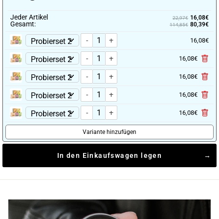
Jeder Artikel
16,08€
22,97€
Gesamt:
80,39€
114,85€
-
+
16,08€
-
+
16,08€
-
+
16,08€
-
+
16,08€
-
+
16,08€
Variante hinzufügen
In den Einkaufswagen legen