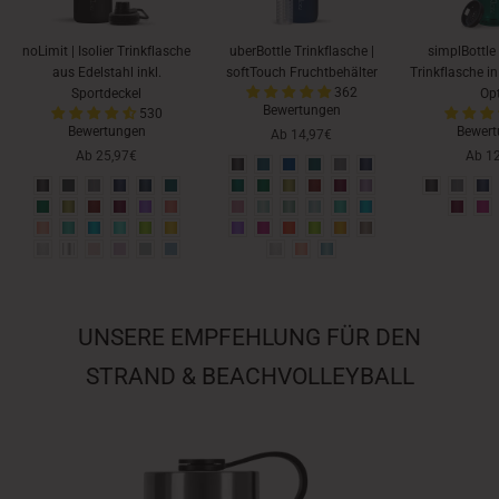
noLimit | Isolier Trinkflasche
uberBottle Trinkflasche |
simplBottle 
aus Edelstahl inkl.
softTouch Fruchtbehälter
Trinkflasche in
362
Sportdeckel
Op
Bewertungen
530
Bewertungen
Bewer
Ab 14,97€
Ab 25,97€
Ab 1
UNSERE EMPFEHLUNG FÜR DEN
STRAND & BEACHVOLLEYBALL