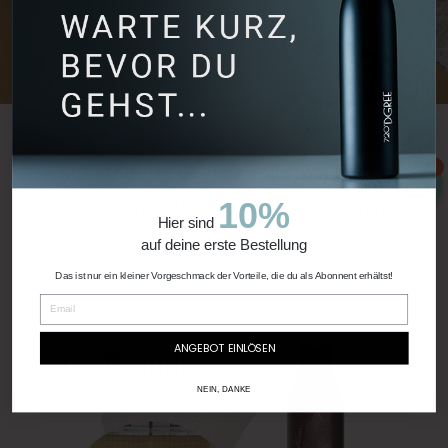
Ausstattung deines Volleyballteams
0
mit individualisierten Trinkflaschen
10%
Hier sind
auf deine erste Bestellung
Das ist nur ein kleiner Vorgeschmack der Vorteile, die du als Abonnent erhältst!
ANGEBOT EINLÖSEN
NEIN, DANKE