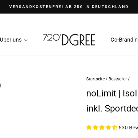
VERSANDKOSTENFREI AB 25€ IN DEUTSCHLAND
Pause
Diashow
Über uns
Co-Brandi
Startseite
/
Bestseller
/
noLimit | Iso
inkl. Sportde
530 Bew