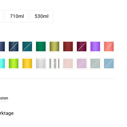
710ml
530ml
osten
erktage