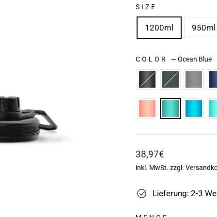
SIZE
1200ml
950ml
COLOR
—
Ocean Blue
Normaler
38,97€
Preis
inkl. MwSt. zzgl.
Versandk
Lieferung: 2-3 W