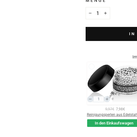
MENGE
−
+
IN
Im
9,97€
7,98€
In den Einkaufswagen