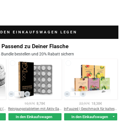
 DEN EINKAUFSWAGEN LEGEN
Passend zu Deiner Flasche
 Bundle bestellen und 20% Rabatt sichern
10,97€
8,78€
22,97€
18,38€
Reinigungsperlen aus Edelstahl (1000 beads)
Reinigungstabletten mit Aktiv-Sauerstoff (20 pieces)
InFuuzed | Geschmack für kaltes Wasser
In den Einkaufswagen
In den Einkaufswagen