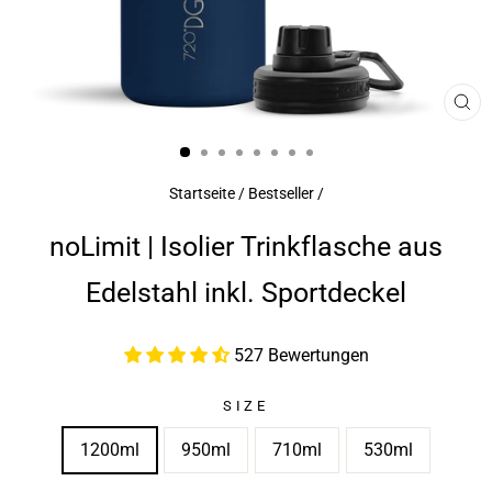
SCH
ES
Startseite
/
Bestseller
/
noLimit | Isolier Trinkflasche aus
Edelstahl inkl. Sportdeckel
527 Bewertungen
SIZE
1200ml
950ml
710ml
530ml