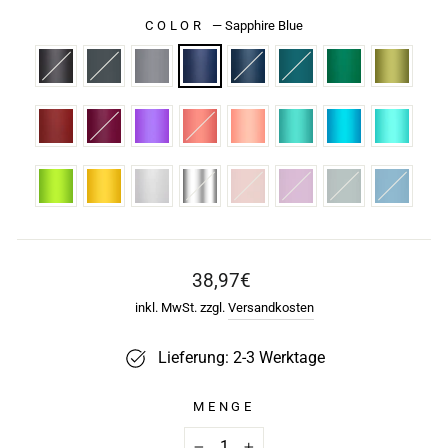
COLOR
—
Sapphire Blue
Normaler
38,97€
Preis
inkl. MwSt. zzgl.
Versandkosten
Lieferung: 2-3 Werktage
MENGE