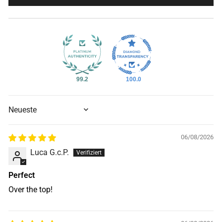
99.2
100.0
SORT BY
06/08/2026
Luca G.c.P.
Perfect
Over the top!