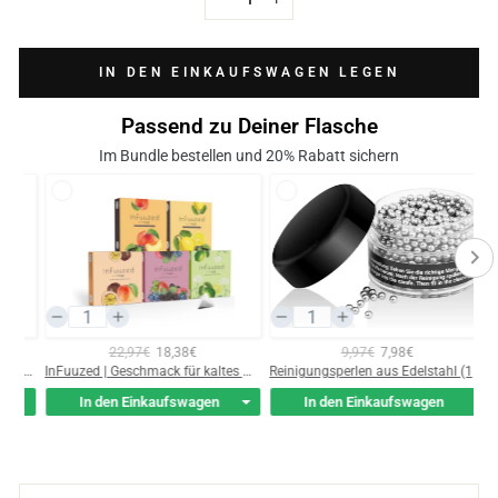
−
+
IN DEN EINKAUFSWAGEN LEGEN
Passend zu Deiner Flasche
Im Bundle bestellen und 20% Rabatt sichern
10,97€
8,78€
22,97€
18,38€
Reinigungstabletten mit Aktiv-Sauerstoff (20 pieces)
InFuuzed | Geschmack für kaltes Wasser
In den Einkaufswagen
In den Einkaufswagen