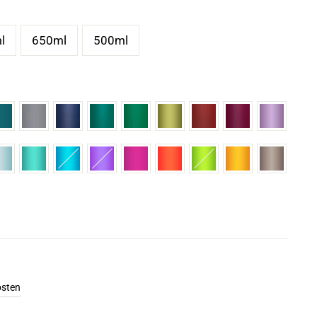
l
650ml
500ml
osten