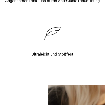
Angenehmer Trinkfluss durch Anti-Gluck-Trinköffnung
Ultraleicht und Stoßfest