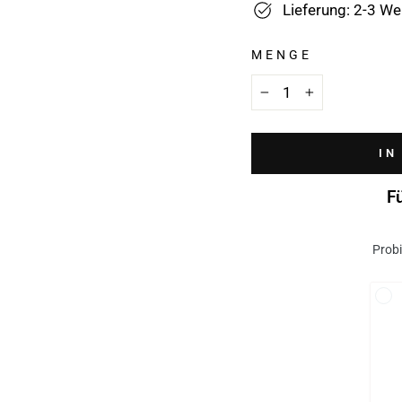
Lieferung: 2-3 W
MENGE
−
+
IN
F
Probi