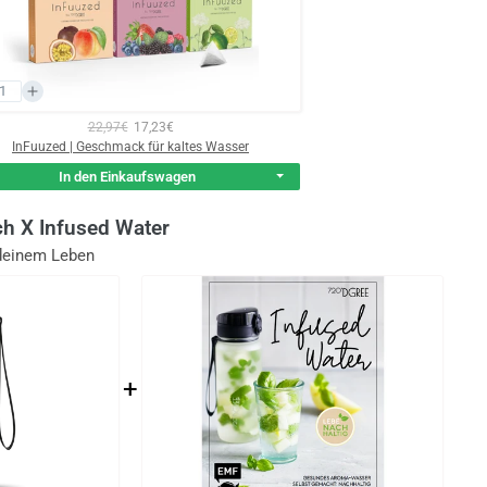
22,97€
17,23€
InFuuzed | Geschmack für kaltes Wasser
In den Einkaufswagen
ch X Infused Water
deinem Leben
+