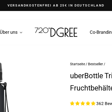
auf Outlet-Artikel
BIS ZU 40% RABATT
Pause
Diashow
Über uns
Co-Brandi
Startseite
/
Bestseller
/
uberBottle Tr
Fruchtbehält
362 Bew