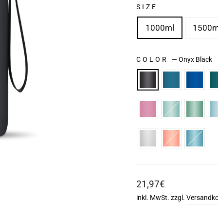
SIZE
1000ml
1500m
COLOR
—
Onyx Black
Normaler
21,97€
Preis
inkl. MwSt. zzgl.
Versandk