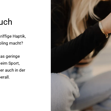
ouch
riffige Haptik,
bling macht?
das geringe
Beim Sport,
der auch in der
erall.