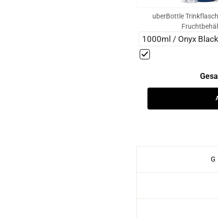
uberBottle Trinkflasch
Fruchtbehäl
Gesa
G