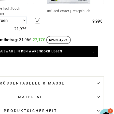
e | softTouch
Infused Water | Rezeptbuch
ter
9,99€
21,97€
mtbetrag:
31,96€
27,17€
SPARE 4,79€
AUSWAHL IN DEN WARENKORB LEGEN
RÖSSENTABELLE & MASSE
MATERIAL
PRODUKTSICHERHEIT
0