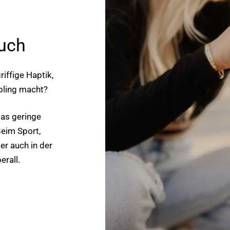
ouch
riffige Haptik,
bling macht?
das geringe
Beim Sport,
der auch in der
erall.