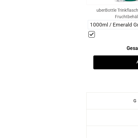
uberBottle Trinkflasch
Fruchtbehäl
Gesa
G