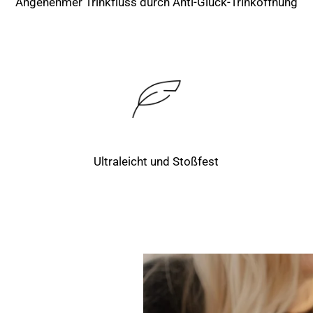
Angenehmer Trinkfluss durch Anti-Gluck-Trinköffnung
Ultraleicht und Stoßfest