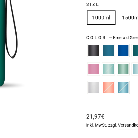
SIZE
1000ml
1500m
COLOR
—
Emerald Gre
Normaler
21,97€
Preis
inkl. MwSt. zzgl.
Versandk