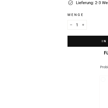
Lieferung: 2-3 W
MENGE
−
+
IN
F
Probi