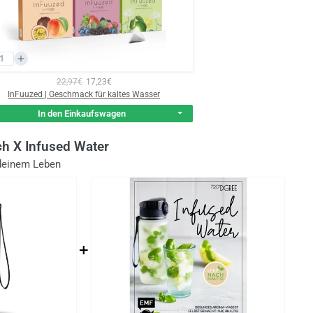
22,97€
17,23€
InFuuzed | Geschmack für kaltes Wasser
In den Einkaufswagen
ch X Infused Water
deinem Leben
+