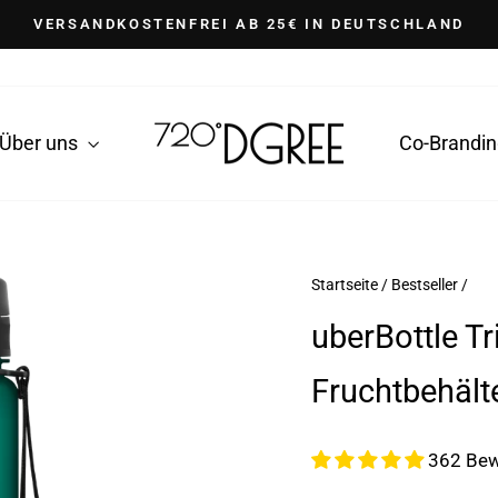
VERSANDKOSTENFREI AB 25€ IN DEUTSCHLAND
Pause
Diashow
Über uns
Co-Brandi
Startseite
/
Bestseller
/
uberBottle Tr
Fruchtbehält
362 Bew