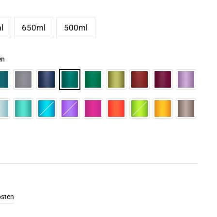
l
650ml
500ml
en
osten