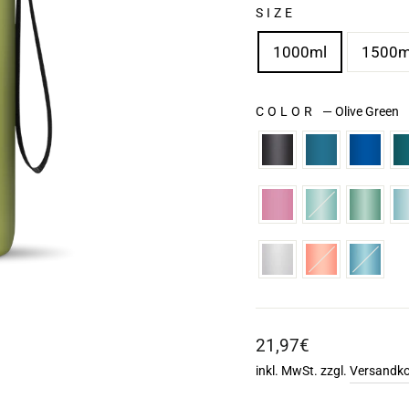
SIZE
1000ml
1500m
COLOR
—
Olive Green
Normaler
21,97€
Preis
inkl. MwSt. zzgl.
Versandk