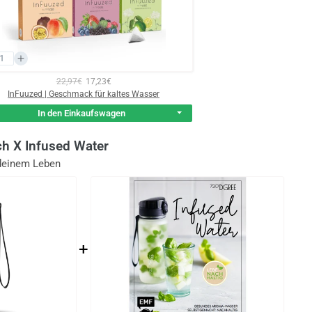
22,97€
17,23€
InFuuzed | Geschmack für kaltes Wasser
In den Einkaufswagen
ch X Infused Water
deinem Leben
+