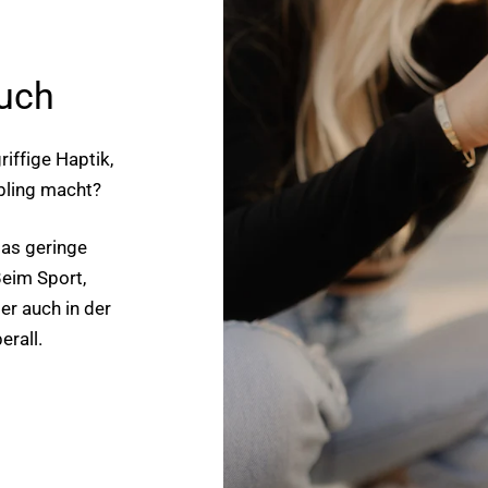
ouch
riffige Haptik,
bling macht?
das geringe
Beim Sport,
der auch in der
erall.