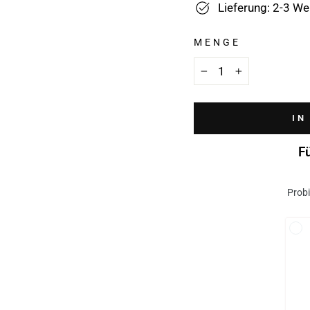
Lieferung: 2-3 W
MENGE
−
+
IN
F
Probi