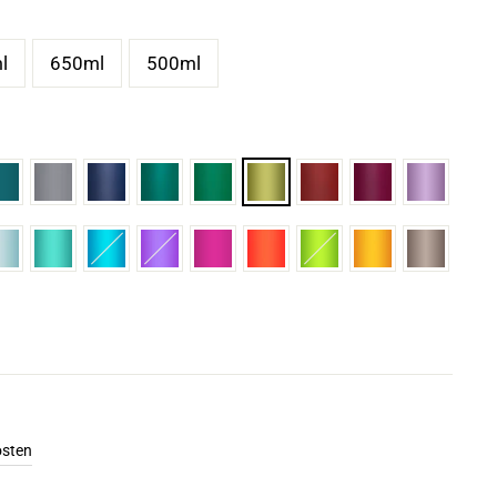
l
650ml
500ml
osten