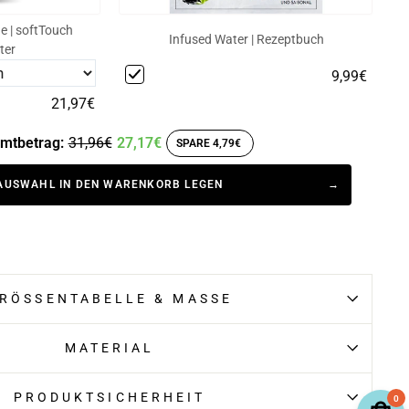
e | softTouch
Infused Water | Rezeptbuch
ter
9,99€
21,97€
mtbetrag:
31,96€
27,17€
SPARE 4,79€
AUSWAHL IN DEN WARENKORB LEGEN
RÖSSENTABELLE & MASSE
MATERIAL
PRODUKTSICHERHEIT
0