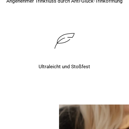
Angenehmer Trinkfluss durch Anti-Gluck-Trinköffnung
Ultraleicht und Stoßfest