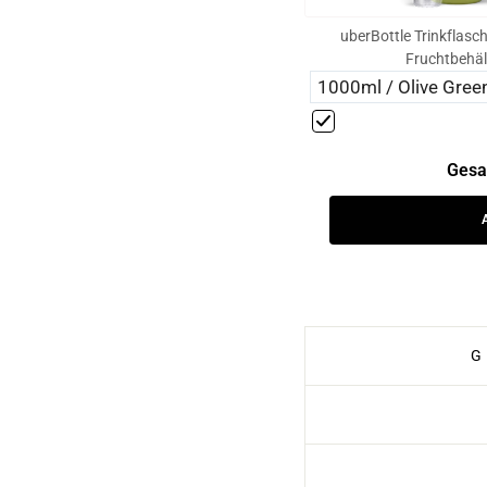
uberBottle Trinkflasch
Fruchtbehäl
Gesa
G