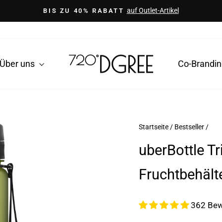
auf Outlet-Artikel
BIS ZU 40% RABATT
Pause
Diashow
Über uns
Co-Brandi
Startseite
/
Bestseller
/
uberBottle Tr
Fruchtbehält
362 Bew