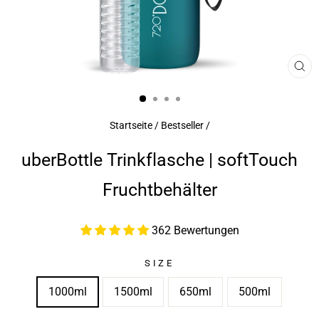
SCH
ES
Startseite
/
Bestseller
/
uberBottle Trinkflasche | softTouch
Fruchtbehälter
362 Bewertungen
SIZE
1000ml
1500ml
650ml
500ml