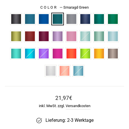
COLOR
—
Smaragd Green
Normaler
21,97€
Preis
inkl. MwSt. zzgl.
Versandkosten
Lieferung: 2-3 Werktage