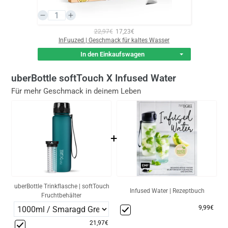
22,97€
17,23€
InFuuzed | Geschmack für kaltes Wasser
In den Einkaufswagen
uberBottle softTouch X Infused Water
Für mehr Geschmack in deinem Leben
+
uberBottle Trinkflasche | softTouch
Infused Water | Rezeptbuch
Fruchtbehälter
9,99€
21,97€