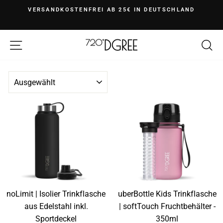
Direkt
VERSANDKOSTENFREI AB 25€ IN DEUTSCHLAND
{{currency}}{{discount}} undefined
zum
Pause
Inhalt
View Cart
Diashow
Seitennavigation
S
SORTIEREN
noLimit | Isolier Trinkflasche
uberBottle Kids Trinkflasche
aus Edelstahl inkl.
| softTouch Fruchtbehälter -
Sportdeckel
350ml