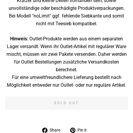
Kratzer und kleine Dellen vorhanden sein, sowie
unvollständige oder beschädigte Produktverpackungen.
Bei Modell "noLimit" ggf. fehlende Siebkante und somit
nicht mit Teesieb kompatibel.
Hinweis:
Outlet-Produkte werden aus einem separaten
Lager versandt. Wenn ihr Outlet-Artikel mit regulärer Ware
mischt, müssen wir zwei Pakete versenden. Daher werden
für Outlet Bestellungen zusätzliche Versandkosten
berechnet.
Für eine umweltfreundlichere Lieferung bestellt nach
Möglichkeit entweder nur Outlet- oder nur reguläre Artikel.
SOLD OUT
Share
Pin
Share
Pin it