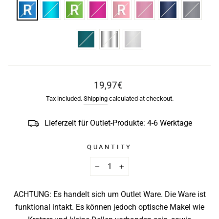
Regular
19,97€
price
Tax included.
Shipping
calculated at checkout.
Lieferzeit für Outlet-Produkte: 4-6 Werktage
QUANTITY
−
+
ACHTUNG: Es handelt sich um Outlet Ware. Die Ware ist
funktional intakt. Es können jedoch optische Makel wie