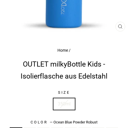
CL
(E
Home
/
OUTLET milkyBottle Kids -
Isolierflasche aus Edelstahl
SIZE
350ml
COLOR
—
Ocean Blue Powder Robust