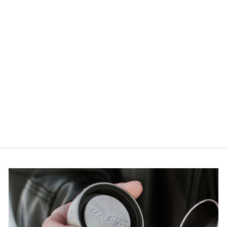
Ausverkauft
French Press Sunrise
4
Bewertungen
39,97€