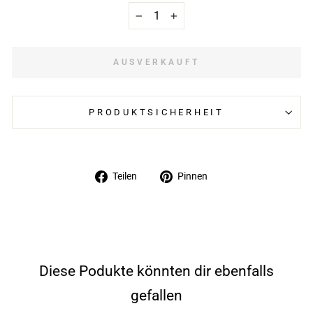
−
+
AUSVERKAUFT
PRODUKTSICHERHEIT
Auf
Auf
Teilen
Pinnen
Facebook
Pinterest
teilen
pinnen
Diese Podukte könnten dir ebenfalls
gefallen