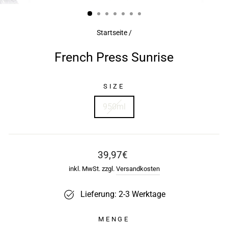
ESC)
Startseite
/
French Press Sunrise
SIZE
950ml
Normaler
39,97€
Preis
inkl. MwSt. zzgl.
Versandkosten
Lieferung: 2-3 Werktage
MENGE