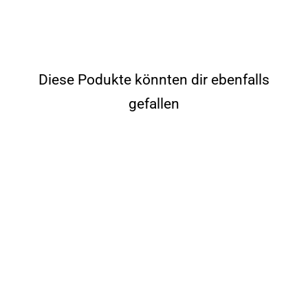
Facebook
Pinterest
teilen
pinnen
Diese Podukte könnten dir ebenfalls
gefallen
OUTLET noLimit Kids | Isolier
Trinkflasche aus Edelstahl
inkl. Sportdeckel
23,97€