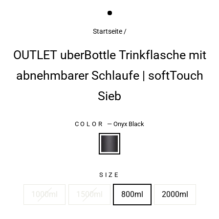
ESC)
Startseite
/
OUTLET uberBottle Trinkflasche mit
abnehmbarer Schlaufe | softTouch
Sieb
COLOR
—
Onyx Black
SIZE
1000ml
1500ml
800ml
2000ml