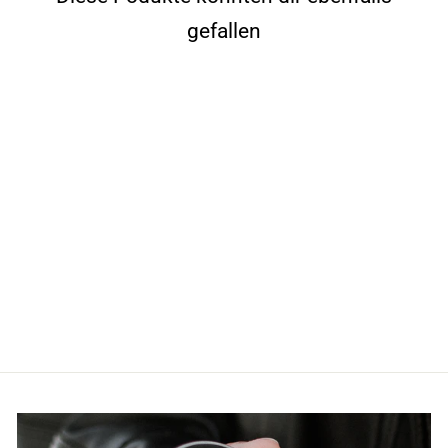
gefallen
OUTLET uberBottle
Trinkflasche mit
abnehmbarer Schlaufe |
softTouch Sieb
Ab 17,97€